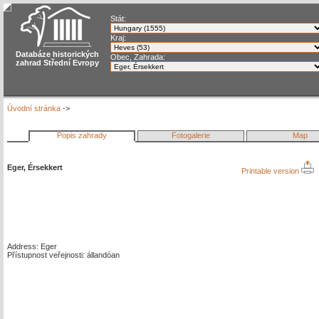
Stát:
Kraj:
Databáze historických
Obec, Zahrada:
zahrad Střední Evropy
Úvodní stránka
->
Popis zahrady
Fotogalerie
Map
Eger, Érsekkert
Printable version
Address: Eger
Přístupnost veřejnosti: állandóan