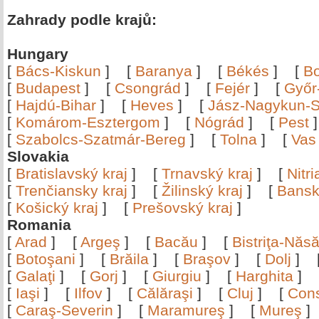
Zahrady podle krajů:
Hungary
[
Bács-Kiskun
]
[
Baranya
]
[
Békés
]
[
B
[
Budapest
]
[
Csongrád
]
[
Fejér
]
[
Győr
[
Hajdú-Bihar
]
[
Heves
]
[
Jász-Nagykun-S
[
Komárom-Esztergom
]
[
Nógrád
]
[
Pest
[
Szabolcs-Szatmár-Bereg
]
[
Tolna
]
[
Vas
Slovakia
[
Bratislavský kraj
]
[
Trnavský kraj
]
[
Nitr
[
Trenčiansky kraj
]
[
Žilinský kraj
]
[
Bansk
[
Košický kraj
]
[
Prešovský kraj
]
Romania
[
Arad
]
[
Argeş
]
[
Bacău
]
[
Bistriţa-Nă
[
Botoşani
]
[
Brăila
]
[
Braşov
]
[
Dolj
]
[
Galaţi
]
[
Gorj
]
[
Giurgiu
]
[
Harghita
]
[
Iaşi
]
[
Ilfov
]
[
Călăraşi
]
[
Cluj
]
[
Con
[
Caraş-Severin
]
[
Maramureş
]
[
Mureş