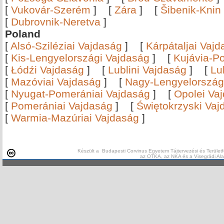
[
Vukovár-Szerém
]
[
Zára
]
[
Šibenik-Knin
[
Dubrovnik-Neretva
]
Poland
[
Alsó-Sziléziai Vajdaság
]
[
Kárpátaljai Vaj
[
Kis-Lengyelországi Vajdaság
]
[
Kujávia-P
[
Łódźi Vajdaság
]
[
Lublini Vajdaság
]
[
Lu
[
Mazóviai Vajdaság
]
[
Nagy-Lengyelország
[
Nyugat-Pomerániai Vajdaság
]
[
Opolei Va
[
Pomerániai Vajdaság
]
[
Świętokrzyski Vaj
[
Warmia-Mazúriai Vajdaság
]
Készült a Budapesti Corvinus Egyetem Tájtervezési és Területf
az OTKA, az NKA és a Visegrádi Al