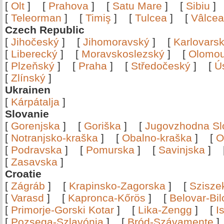
[
Olt
]
[
Prahova
]
[
Satu Mare
]
[
Sibiu
[
Teleorman
]
[
Timiş
]
[
Tulcea
]
[
Vâlce
Czech Republic
[
Jihočeský
]
[
Jihomoravský
]
[
Karlovars
[
Liberecký
]
[
Moravskoslezský
]
[
Olomo
[
Plzeňský
]
[
Praha
]
[
Středočeský
]
[
Ú
[
Zlínský
]
Ukrainen
[
Kárpátalja
]
Slovanie
[
Gorenjska
]
[
Goriška
]
[
Jugovzhodna Sl
[
Notranjsko-kraška
]
[
Obalno-kraška
]
[
O
[
Podravska
]
[
Pomurska
]
[
Savinjska
]
[
Zasavska
]
Croatie
[
Zágráb
]
[
Krapinsko-Zagorska
]
[
Szisze
[
Varasd
]
[
Kapronca-Kőrös
]
[
Belovar-Bi
[
Primorje-Gorski Kotar
]
[
Lika-Zengg
]
[
I
[
Pozsega-Szlavónia
]
[
Bród-Szávamente