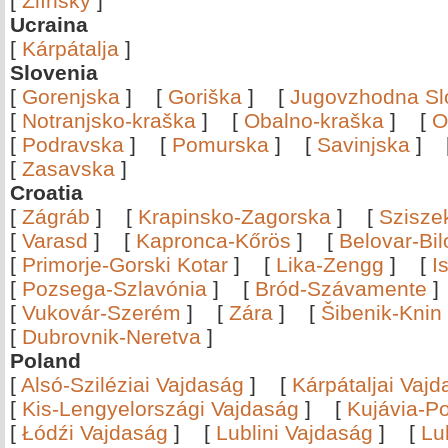
[
Zlínský
]
Ucraina
[
Kárpátalja
]
Slovenia
[
Gorenjska
]
[
Goriška
]
[
Jugovzhodna Sl
[
Notranjsko-kraška
]
[
Obalno-kraška
]
[
O
[
Podravska
]
[
Pomurska
]
[
Savinjska
]
[
Zasavska
]
Croatia
[
Zágráb
]
[
Krapinsko-Zagorska
]
[
Szisze
[
Varasd
]
[
Kapronca-Kőrös
]
[
Belovar-Bi
[
Primorje-Gorski Kotar
]
[
Lika-Zengg
]
[
I
[
Pozsega-Szlavónia
]
[
Bród-Szávamente
[
Vukovár-Szerém
]
[
Zára
]
[
Šibenik-Knin
[
Dubrovnik-Neretva
]
Poland
[
Alsó-Sziléziai Vajdaság
]
[
Kárpátaljai Vaj
[
Kis-Lengyelországi Vajdaság
]
[
Kujávia-P
[
Łódźi Vajdaság
]
[
Lublini Vajdaság
]
[
Lu