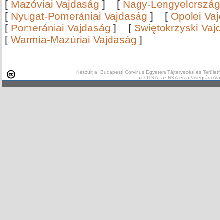
[
Mazóviai Vajdaság
]
[
Nagy-Lengyelország
[
Nyugat-Pomerániai Vajdaság
]
[
Opolei Va
[
Pomerániai Vajdaság
]
[
Świętokrzyski Vaj
[
Warmia-Mazúriai Vajdaság
]
Készült a Budapesti Corvinus Egyetem Tájtervezési és Területf
az OTKA, az NKA és a Visegrádi Al