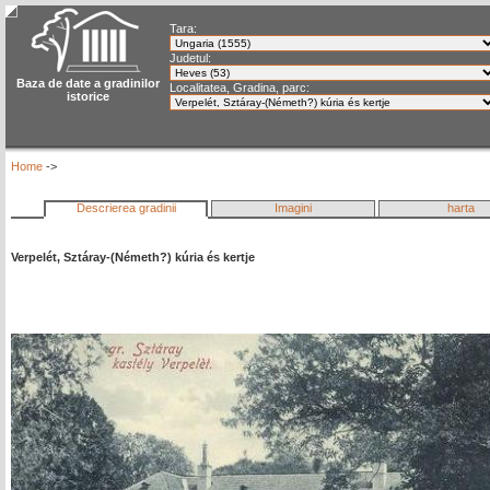
Tara:
Judetul:
Baza de date a gradinilor
Localitatea, Gradina, parc:
istorice
Home
->
Descrierea gradinii
Imagini
harta
Verpelét, Sztáray-(Németh?) kúria és kertje