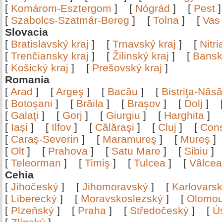
[
Komárom-Esztergom
]
[
Nógrád
]
[
Pest
[
Szabolcs-Szatmár-Bereg
]
[
Tolna
]
[
Vas
Slovacia
[
Bratislavský kraj
]
[
Trnavský kraj
]
[
Nitr
[
Trenčiansky kraj
]
[
Žilinský kraj
]
[
Bansk
[
Košický kraj
]
[
Prešovský kraj
]
Romania
[
Arad
]
[
Argeş
]
[
Bacău
]
[
Bistriţa-Nă
[
Botoşani
]
[
Brăila
]
[
Braşov
]
[
Dolj
]
[
Galaţi
]
[
Gorj
]
[
Giurgiu
]
[
Harghita
]
[
Iaşi
]
[
Ilfov
]
[
Călăraşi
]
[
Cluj
]
[
Con
[
Caraş-Severin
]
[
Maramureş
]
[
Mureş
[
Olt
]
[
Prahova
]
[
Satu Mare
]
[
Sibiu
[
Teleorman
]
[
Timiş
]
[
Tulcea
]
[
Vâlce
Cehia
[
Jihočeský
]
[
Jihomoravský
]
[
Karlovars
[
Liberecký
]
[
Moravskoslezský
]
[
Olomo
[
Plzeňský
]
[
Praha
]
[
Středočeský
]
[
Ú