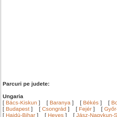
Parcuri pe judete:
Ungaria
[
Bács-Kiskun
]
[
Baranya
]
[
Békés
]
[
B
[
Budapest
]
[
Csongrád
]
[
Fejér
]
[
Győr
[
Hajdú-Bihar
]
[
Heves
]
[
Jász-Nagykun-S