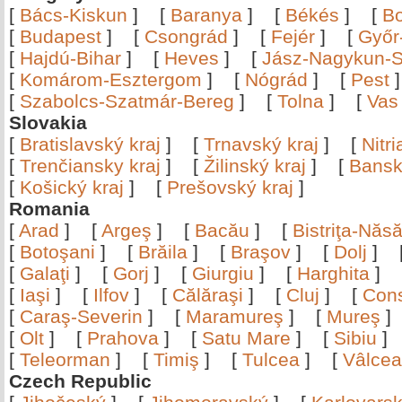
[
Bács-Kiskun
]
[
Baranya
]
[
Békés
]
[
B
[
Budapest
]
[
Csongrád
]
[
Fejér
]
[
Győr
[
Hajdú-Bihar
]
[
Heves
]
[
Jász-Nagykun-S
[
Komárom-Esztergom
]
[
Nógrád
]
[
Pest
[
Szabolcs-Szatmár-Bereg
]
[
Tolna
]
[
Vas
Slovakia
[
Bratislavský kraj
]
[
Trnavský kraj
]
[
Nitr
[
Trenčiansky kraj
]
[
Žilinský kraj
]
[
Bansk
[
Košický kraj
]
[
Prešovský kraj
]
Romania
[
Arad
]
[
Argeş
]
[
Bacău
]
[
Bistriţa-Nă
[
Botoşani
]
[
Brăila
]
[
Braşov
]
[
Dolj
]
[
Galaţi
]
[
Gorj
]
[
Giurgiu
]
[
Harghita
]
[
Iaşi
]
[
Ilfov
]
[
Călăraşi
]
[
Cluj
]
[
Con
[
Caraş-Severin
]
[
Maramureş
]
[
Mureş
[
Olt
]
[
Prahova
]
[
Satu Mare
]
[
Sibiu
[
Teleorman
]
[
Timiş
]
[
Tulcea
]
[
Vâlce
Czech Republic