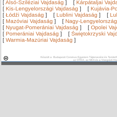
[
Alsó-Sziléziai Vajdaság
]
[
Kárpátaljai Vaj
[
Kis-Lengyelországi Vajdaság
]
[
Kujávia-P
[
Łódźi Vajdaság
]
[
Lublini Vajdaság
]
[
Lu
[
Mazóviai Vajdaság
]
[
Nagy-Lengyelország
[
Nyugat-Pomerániai Vajdaság
]
[
Opolei Va
[
Pomerániai Vajdaság
]
[
Świętokrzyski Vaj
[
Warmia-Mazúriai Vajdaság
]
Készült a Budapesti Corvinus Egyetem Tájtervezési és Területf
az OTKA, az NKA és a Visegrádi Al