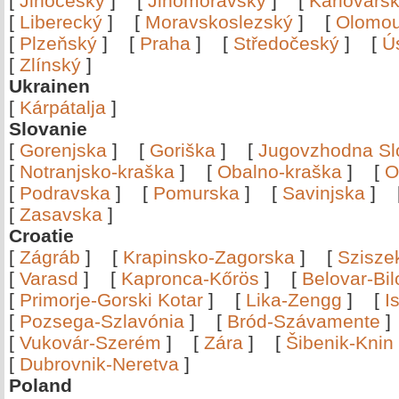
[
Jihočeský
]
[
Jihomoravský
]
[
Karlovars
[
Liberecký
]
[
Moravskoslezský
]
[
Olomo
[
Plzeňský
]
[
Praha
]
[
Středočeský
]
[
Ú
[
Zlínský
]
Ukrainen
[
Kárpátalja
]
Slovanie
[
Gorenjska
]
[
Goriška
]
[
Jugovzhodna Sl
[
Notranjsko-kraška
]
[
Obalno-kraška
]
[
O
[
Podravska
]
[
Pomurska
]
[
Savinjska
]
[
Zasavska
]
Croatie
[
Zágráb
]
[
Krapinsko-Zagorska
]
[
Szisze
[
Varasd
]
[
Kapronca-Kőrös
]
[
Belovar-Bi
[
Primorje-Gorski Kotar
]
[
Lika-Zengg
]
[
I
[
Pozsega-Szlavónia
]
[
Bród-Szávamente
[
Vukovár-Szerém
]
[
Zára
]
[
Šibenik-Knin
[
Dubrovnik-Neretva
]
Poland