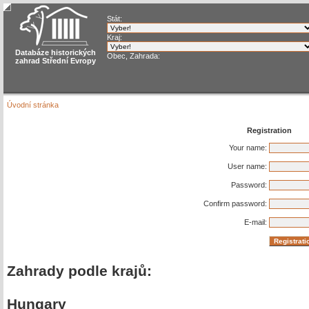
Stát:
Kraj:
Databáze historických
Obec, Zahrada:
zahrad Střední Evropy
Úvodní stránka
Registration
Your name:
User name:
Password:
Confirm password:
E-mail:
Zahrady podle krajů:
Hungary