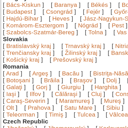
[
Bács-Kiskun
]
[
Baranya
]
[
Békés
]
[
B
[
Budapest
]
[
Csongrád
]
[
Fejér
]
[
Győr
[
Hajdú-Bihar
]
[
Heves
]
[
Jász-Nagykun-S
[
Komárom-Esztergom
]
[
Nógrád
]
[
Pest
[
Szabolcs-Szatmár-Bereg
]
[
Tolna
]
[
Vas
Slovakia
[
Bratislavský kraj
]
[
Trnavský kraj
]
[
Nitr
[
Trenčiansky kraj
]
[
Žilinský kraj
]
[
Bansk
[
Košický kraj
]
[
Prešovský kraj
]
Romania
[
Arad
]
[
Argeş
]
[
Bacău
]
[
Bistriţa-Nă
[
Botoşani
]
[
Brăila
]
[
Braşov
]
[
Dolj
]
[
Galaţi
]
[
Gorj
]
[
Giurgiu
]
[
Harghita
]
[
Iaşi
]
[
Ilfov
]
[
Călăraşi
]
[
Cluj
]
[
Con
[
Caraş-Severin
]
[
Maramureş
]
[
Mureş
[
Olt
]
[
Prahova
]
[
Satu Mare
]
[
Sibiu
[
Teleorman
]
[
Timiş
]
[
Tulcea
]
[
Vâlce
Czech Republic