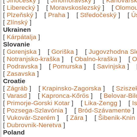
[
Jihočeský
]
[
Jihomoravský
]
[
Karlovars
[
Liberecký
]
[
Moravskoslezský
]
[
Olomo
[
Plzeňský
]
[
Praha
]
[
Středočeský
]
[
Ú
[
Zlínský
]
Ukrainen
[
Kárpátalja
]
Slovanie
[
Gorenjska
]
[
Goriška
]
[
Jugovzhodna Sl
[
Notranjsko-kraška
]
[
Obalno-kraška
]
[
O
[
Podravska
]
[
Pomurska
]
[
Savinjska
]
[
Zasavska
]
Croatie
[
Zágráb
]
[
Krapinsko-Zagorska
]
[
Szisze
[
Varasd
]
[
Kapronca-Kőrös
]
[
Belovar-Bi
[
Primorje-Gorski Kotar
]
[
Lika-Zengg
]
[
I
[
Pozsega-Szlavónia
]
[
Bród-Szávamente
[
Vukovár-Szerém
]
[
Zára
]
[
Šibenik-Knin
[
Dubrovnik-Neretva
]
Poland