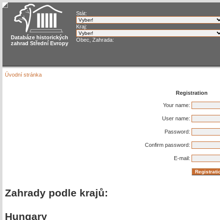
Stát:
Kraj:
Databáze historických
Obec, Zahrada:
zahrad Střední Evropy
Úvodní stránka
Registration
Your name:
User name:
Password:
Confirm password:
E-mail:
Zahrady podle krajů:
Hungary