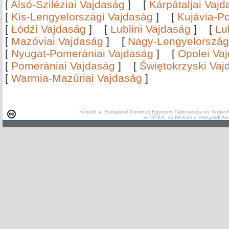
[
Alsó-Sziléziai Vajdaság
]
[
Kárpátaljai Vaj
[
Kis-Lengyelországi Vajdaság
]
[
Kujávia-P
[
Łódźi Vajdaság
]
[
Lublini Vajdaság
]
[
Lu
[
Mazóviai Vajdaság
]
[
Nagy-Lengyelország
[
Nyugat-Pomerániai Vajdaság
]
[
Opolei Va
[
Pomerániai Vajdaság
]
[
Świętokrzyski Vaj
[
Warmia-Mazúriai Vajdaság
]
Készült a Budapesti Corvinus Egyetem Tájtervezési és Területf
az OTKA, az NKA és a Visegrádi Al