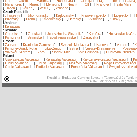
[
Gorj
]
[
Giurgiu
]
[
Harghita
]
[
Hunedoara
]
[
Ialomiţa
]
[
Iaşi
]
[
Ilfov
]
[
Călăraş
[
Maramureş
]
[
Mureş
]
[
Mehedinţi
]
[
Neamţ
]
[
Olt
]
[
Prahova
]
[
Satu Mare
]
[
Tulcea
]
[
Vâlcea
]
[
Vaslui
]
[
Vrancea
]
Czech Republic
[
Jihočeský
]
[
Jihomoravský
]
[
Karlovarský
]
[
Královéhradecký
]
[
Liberecký
]
[
[
Plzeňský
]
[
Praha
]
[
Středočeský
]
[
Ústecký
]
[
Vysočina
]
[
Zlínský
]
Ukrainen
[
Kárpátalja
]
Slovanie
[
Gorenjska
]
[
Goriška
]
[
Jugovzhodna Slovenija
]
[
Koroška
]
[
Notranjsko-kraška
[
Pomurska
]
[
Savinjska
]
[
Spodnjeposavska
]
[
Zasavska
]
Croatie
[
Zágráb
]
[
Krapinsko-Zagorska
]
[
Sziszek-Moslavina
]
[
Karlovac
]
[
Varasd
]
[
K
[
Primorje-Gorski Kotar
]
[
Lika-Zengg
]
[
Isztria
]
[
Verőce-Drávamente
]
[
Pozsega-
[
Vukovár-Szerém
]
[
Zára
]
[
Šibenik-Knin
]
[
Split-Dalmácia
]
[
Dubrovnik-Neretva
Poland
[
Alsó-Sziléziai Vajdaság
]
[
Kárpátaljai Vajdaság
]
[
Kis-Lengyelországi Vajdaság
]
[
Ku
[
Lublini Vajdaság
]
[
Lubuszi Vajdaság
]
[
Mazóviai Vajdaság
]
[
Nagy-Lengyelországi 
[
Opolei Vajdaság
]
[
Podlasiei Vajdaság
]
[
Pomerániai Vajdaság
]
[
Świętokrzyski Vaj
Készült a Budapesti Corvinus Egyetem Tájtervezési és Területf
az OTKA, az NKA és a Visegrádi Al