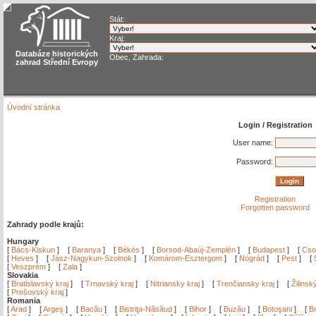
Stát:
Kraj:
Databáze historických
Obec, Zahrada:
zahrad Střední Evropy
Úvodní stránka
Login / Registration
User name:
Password:
Registration
Forgotten password
Zahrady podle krajů:
Hungary
[
Bács-Kiskun
]
[
Baranya
]
[
Békés
]
[
Borsod-Abaúj-Zemplén
]
[
Budapest
]
[
Cso
[
Heves
]
[
Jász-Nagykun-Szolnok
]
[
Komárom-Esztergom
]
[
Nógrád
]
[
Pest
]
[
[
Veszprém
]
[
Zala
]
Slovakia
[
Bratislavský kraj
]
[
Trnavský kraj
]
[
Nitriansky kraj
]
[
Trenčiansky kraj
]
[
Žilinsk
[
Prešovský kraj
]
Romania
[
Arad
]
[
Argeş
]
[
Bacău
]
[
Bistriţa-Năsăud
]
[
Bihor
]
[
Buzău
]
[
Botoşani
]
[
Br