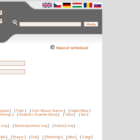
Mapový vyhledavač
ngrád
]
[
Fejér
]
[
Győr-Moson-Sopron
]
[
Hajdú-Bihar
]
Somogy
]
[
Szabolcs-Szatmár-Bereg
]
[
Tolna
]
[
Vas
]
ý kraj
]
[
Banskobystrický kraj
]
[
Košický kraj
]
ăila
]
[
Braşov
]
[
Dolj
]
[
Dâmboviţa
]
[
Alba
]
[
Galaţi
]