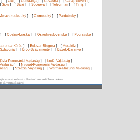
i
]
[
Cluj
]
[
Constanţa
]
[
Covasna
]
[
Caraş-Severin
]
[
Sibiu
]
[
Sălaj
]
[
Suceava
]
[
Teleorman
]
[
Timiş
]
Moravskoslezský
]
[
Olomoucký
]
[
Pardubický
]
]
[
Obalno-kraška
]
[
Osrednjeslovenska
]
[
Podravska
]
apronca-Kőrös
]
[
Belovar-Bilogora
]
[
Muraköz
]
Szlavónia
]
[
Bród-Szávamente
]
[
Eszék-Baranya
]
]
jávia-Pomerániai Vajdaság
]
[
Łódźi Vajdaság
]
Vajdaság
]
[
Nyugat-Pomerániai Vajdaság
]
daság
]
[
Sziléziai Vajdaság
]
[
Warmia-Mazúriai Vajdaság
]
ejlesztési valamint Kertművészeti Tanszékén
ap támogatásával