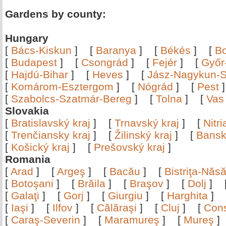
Gardens by county:
Hungary
[
Bács-Kiskun
]
[
Baranya
]
[
Békés
]
[
B
[
Budapest
]
[
Csongrád
]
[
Fejér
]
[
Győr
[
Hajdú-Bihar
]
[
Heves
]
[
Jász-Nagykun-S
[
Komárom-Esztergom
]
[
Nógrád
]
[
Pest
[
Szabolcs-Szatmár-Bereg
]
[
Tolna
]
[
Vas
Slovakia
[
Bratislavský kraj
]
[
Trnavský kraj
]
[
Nitr
[
Trenčiansky kraj
]
[
Žilinský kraj
]
[
Bansk
[
Košický kraj
]
[
Prešovský kraj
]
Romania
[
Arad
]
[
Argeş
]
[
Bacău
]
[
Bistriţa-Nă
[
Botoşani
]
[
Brăila
]
[
Braşov
]
[
Dolj
]
[
Galaţi
]
[
Gorj
]
[
Giurgiu
]
[
Harghita
]
[
Iaşi
]
[
Ilfov
]
[
Călăraşi
]
[
Cluj
]
[
Con
[
Caraş-Severin
]
[
Maramureş
]
[
Mureş