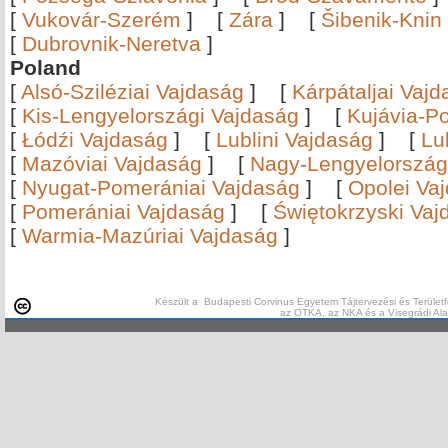
[
Vukovár-Szerém
]
[
Zára
]
[
Šibenik-Knin
[
Dubrovnik-Neretva
]
Poland
[
Alsó-Sziléziai Vajdaság
]
[
Kárpátaljai Vaj
[
Kis-Lengyelországi Vajdaság
]
[
Kujávia-P
[
Łódźi Vajdaság
]
[
Lublini Vajdaság
]
[
Lu
[
Mazóviai Vajdaság
]
[
Nagy-Lengyelország
[
Nyugat-Pomerániai Vajdaság
]
[
Opolei Va
[
Pomerániai Vajdaság
]
[
Świętokrzyski Vaj
[
Warmia-Mazúriai Vajdaság
]
Készült a Budapesti Corvinus Egyetem Tájtervezési és Területf
az OTKA, az NKA és a Visegrádi Al