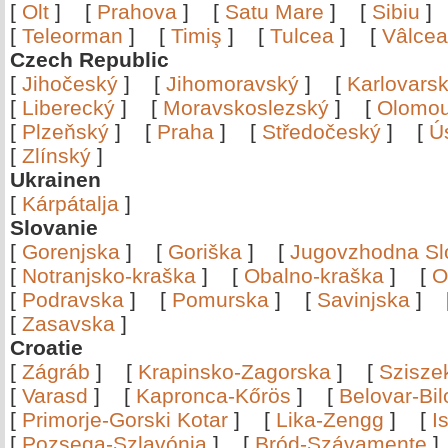
[
Olt
]
[
Prahova
]
[
Satu Mare
]
[
Sibiu
[
Teleorman
]
[
Timiş
]
[
Tulcea
]
[
Vâlce
Czech Republic
[
Jihočeský
]
[
Jihomoravský
]
[
Karlovars
[
Liberecký
]
[
Moravskoslezský
]
[
Olomo
[
Plzeňský
]
[
Praha
]
[
Středočeský
]
[
Ú
[
Zlínský
]
Ukrainen
[
Kárpátalja
]
Slovanie
[
Gorenjska
]
[
Goriška
]
[
Jugovzhodna Sl
[
Notranjsko-kraška
]
[
Obalno-kraška
]
[
O
[
Podravska
]
[
Pomurska
]
[
Savinjska
]
[
Zasavska
]
Croatie
[
Zágráb
]
[
Krapinsko-Zagorska
]
[
Szisze
[
Varasd
]
[
Kapronca-Kőrös
]
[
Belovar-Bi
[
Primorje-Gorski Kotar
]
[
Lika-Zengg
]
[
I
[
Pozsega-Szlavónia
]
[
Bród-Szávamente