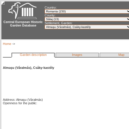
Country:
County:
Central European Historic
Settlement, Garden:
Garden Database
Home
->
Garden description
Images
Map
Almaşu (Váralmás), Csáky-kastély
Address: Almaşu (Váralmás)
Openness for the public: