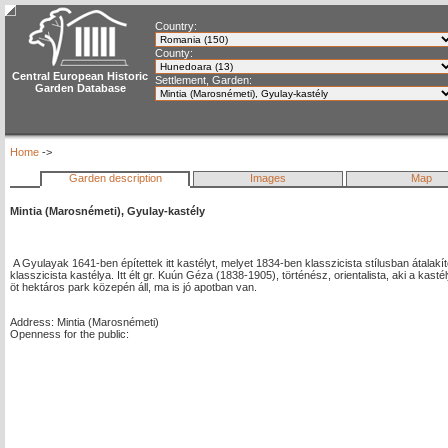
Country:
County:
Central European Historic
Settlement, Garden:
Garden Database
Home
->
Garden description
Images
Map
Mintia (Marosnémeti), Gyulay-kastély
A Gyulayak 1641-ben építettek itt kastélyt, melyet 1834-ben klasszicista stílusban átalakí
klasszicista kastélya. Itt élt gr. Kuún Géza (1838-1905), történész, orientalista, aki a kasté
öt hektáros park közepén áll, ma is jó apotban van.
Address: Mintia (Marosnémeti)
Openness for the public: