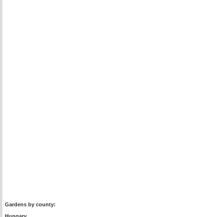
Gardens by county:
Hungary