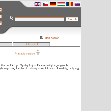
Map search
Data sheet
Printable version
tott a naplóíró gr. Gyulay Lajos. Ez ma erdéyl legnagyobb
lyban gazdag levéltárat és könyvtárat létesített. A kastély, mely egy