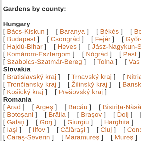
Gardens by county:
Hungary
[
Bács-Kiskun
]
[
Baranya
]
[
Békés
]
[
B
[
Budapest
]
[
Csongrád
]
[
Fejér
]
[
Győr
[
Hajdú-Bihar
]
[
Heves
]
[
Jász-Nagykun-S
[
Komárom-Esztergom
]
[
Nógrád
]
[
Pest
[
Szabolcs-Szatmár-Bereg
]
[
Tolna
]
[
Vas
Slovakia
[
Bratislavský kraj
]
[
Trnavský kraj
]
[
Nitr
[
Trenčiansky kraj
]
[
Žilinský kraj
]
[
Bansk
[
Košický kraj
]
[
Prešovský kraj
]
Romania
[
Arad
]
[
Argeş
]
[
Bacău
]
[
Bistriţa-Nă
[
Botoşani
]
[
Brăila
]
[
Braşov
]
[
Dolj
]
[
Galaţi
]
[
Gorj
]
[
Giurgiu
]
[
Harghita
]
[
Iaşi
]
[
Ilfov
]
[
Călăraşi
]
[
Cluj
]
[
Con
[
Caraş-Severin
]
[
Maramureş
]
[
Mureş