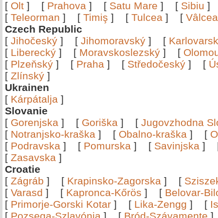
[
Olt
]
[
Prahova
]
[
Satu Mare
]
[
Sibiu
[
Teleorman
]
[
Timiş
]
[
Tulcea
]
[
Vâlce
Czech Republic
[
Jihočeský
]
[
Jihomoravský
]
[
Karlovars
[
Liberecký
]
[
Moravskoslezský
]
[
Olomo
[
Plzeňský
]
[
Praha
]
[
Středočeský
]
[
Ú
[
Zlínský
]
Ukrainen
[
Kárpátalja
]
Slovanie
[
Gorenjska
]
[
Goriška
]
[
Jugovzhodna Sl
[
Notranjsko-kraška
]
[
Obalno-kraška
]
[
O
[
Podravska
]
[
Pomurska
]
[
Savinjska
]
[
Zasavska
]
Croatie
[
Zágráb
]
[
Krapinsko-Zagorska
]
[
Szisze
[
Varasd
]
[
Kapronca-Kőrös
]
[
Belovar-Bi
[
Primorje-Gorski Kotar
]
[
Lika-Zengg
]
[
I
[
Pozsega-Szlavónia
]
[
Bród-Szávamente