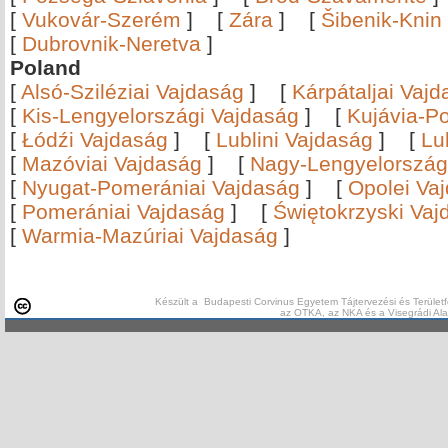
[
Vukovár-Szerém
]
[
Zára
]
[
Šibenik-Knin
[
Dubrovnik-Neretva
]
Poland
[
Alsó-Sziléziai Vajdaság
]
[
Kárpátaljai Vaj
[
Kis-Lengyelországi Vajdaság
]
[
Kujávia-P
[
Łódźi Vajdaság
]
[
Lublini Vajdaság
]
[
Lu
[
Mazóviai Vajdaság
]
[
Nagy-Lengyelország
[
Nyugat-Pomerániai Vajdaság
]
[
Opolei Va
[
Pomerániai Vajdaság
]
[
Świętokrzyski Vaj
[
Warmia-Mazúriai Vajdaság
]
Készült a Budapesti Corvinus Egyetem Tájtervezési és Területf
az OTKA, az NKA és a Visegrádi Al