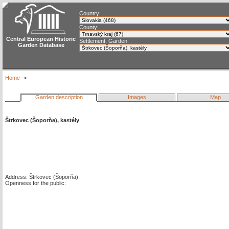
Country:
County:
Central European Historic
Settlement, Garden:
Garden Database
Home
->
Garden description
Images
Map
Štrkovec (Šoporňa), kastély
Address: Štrkovec (Šoporňa)
Openness for the public: