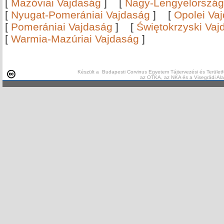
[
Mazóviai Vajdaság
]
[
Nagy-Lengyelország
[
Nyugat-Pomerániai Vajdaság
]
[
Opolei Va
[
Pomerániai Vajdaság
]
[
Świętokrzyski Vaj
[
Warmia-Mazúriai Vajdaság
]
Készült a Budapesti Corvinus Egyetem Tájtervezési és Területf
az OTKA, az NKA és a Visegrádi Al