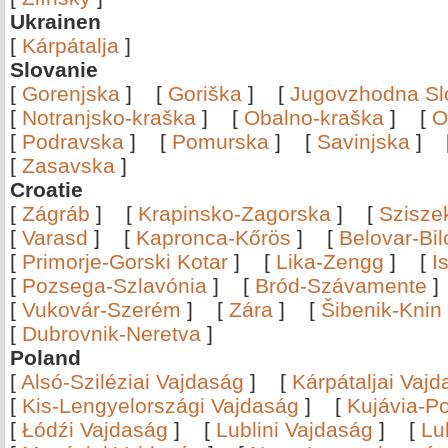
Ukrainen
[
Kárpátalja
]
Slovanie
[
Gorenjska
]
[
Goriška
]
[
Jugovzhodna Sl
[
Notranjsko-kraška
]
[
Obalno-kraška
]
[
O
[
Podravska
]
[
Pomurska
]
[
Savinjska
]
[
Zasavska
]
Croatie
[
Zágráb
]
[
Krapinsko-Zagorska
]
[
Szisze
[
Varasd
]
[
Kapronca-Kőrös
]
[
Belovar-Bi
[
Primorje-Gorski Kotar
]
[
Lika-Zengg
]
[
I
[
Pozsega-Szlavónia
]
[
Bród-Szávamente
[
Vukovár-Szerém
]
[
Zára
]
[
Šibenik-Knin
[
Dubrovnik-Neretva
]
Poland
[
Alsó-Sziléziai Vajdaság
]
[
Kárpátaljai Vaj
[
Kis-Lengyelországi Vajdaság
]
[
Kujávia-P
[
Łódźi Vajdaság
]
[
Lublini Vajdaság
]
[
Lu