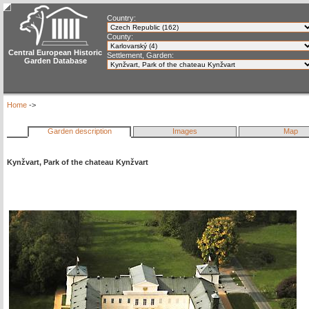
Country:
County:
Central European Historic
Settlement, Garden:
Garden Database
Home
->
Garden description
Images
Map
Kynžvart, Park of the chateau Kynžvart