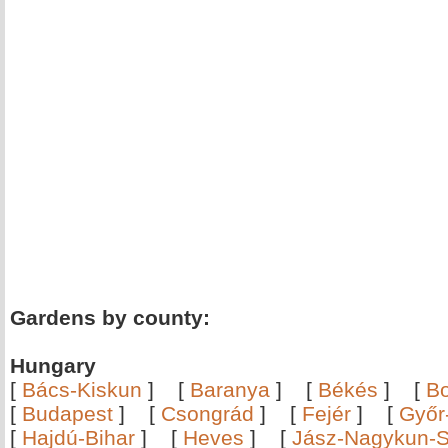
Gardens by county:
Hungary
[
Bács-Kiskun
]
[
Baranya
]
[
Békés
]
[
B
[
Budapest
]
[
Csongrád
]
[
Fejér
]
[
Győr
[
Hajdú-Bihar
]
[
Heves
]
[
Jász-Nagykun-S