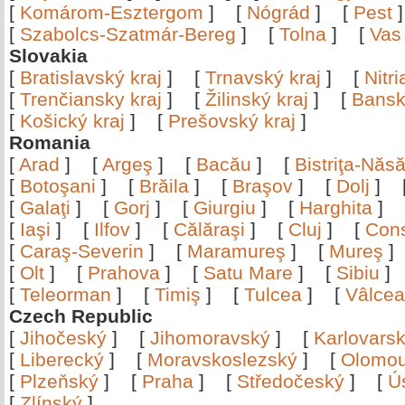
[
Komárom-Esztergom
]
[
Nógrád
]
[
Pest
[
Szabolcs-Szatmár-Bereg
]
[
Tolna
]
[
Vas
Slovakia
[
Bratislavský kraj
]
[
Trnavský kraj
]
[
Nitr
[
Trenčiansky kraj
]
[
Žilinský kraj
]
[
Bansk
[
Košický kraj
]
[
Prešovský kraj
]
Romania
[
Arad
]
[
Argeş
]
[
Bacău
]
[
Bistriţa-Nă
[
Botoşani
]
[
Brăila
]
[
Braşov
]
[
Dolj
]
[
Galaţi
]
[
Gorj
]
[
Giurgiu
]
[
Harghita
]
[
Iaşi
]
[
Ilfov
]
[
Călăraşi
]
[
Cluj
]
[
Con
[
Caraş-Severin
]
[
Maramureş
]
[
Mureş
[
Olt
]
[
Prahova
]
[
Satu Mare
]
[
Sibiu
[
Teleorman
]
[
Timiş
]
[
Tulcea
]
[
Vâlce
Czech Republic
[
Jihočeský
]
[
Jihomoravský
]
[
Karlovars
[
Liberecký
]
[
Moravskoslezský
]
[
Olomo
[
Plzeňský
]
[
Praha
]
[
Středočeský
]
[
Ú
[
Zlínský
]