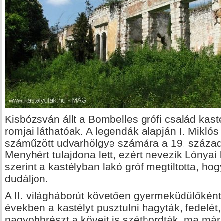
Kisbózsván állt a Bombelles grófi család kas
romjai láthatóak. A legendák alapján I. Miklós c
száműzött udvarhölgye számára a 19. század 
Menyhért tulajdona lett, ezért nevezik Lónyai
szerint a kastélyban lakó gróf megtiltotta, ho
dudáljon.
A II. világháborút követően gyermeküdülőkén
években a kastélyt pusztulni hagyták, fedelét,
nagyobbrészt a köveit is széthordták, ma már 