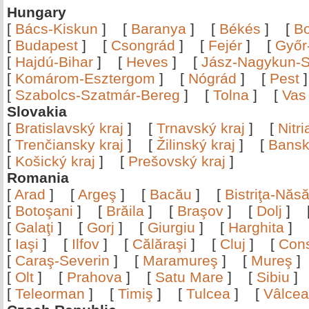
Hungary
[
Bács-Kiskun
]
[
Baranya
]
[
Békés
]
[
B
[
Budapest
]
[
Csongrád
]
[
Fejér
]
[
Győr
[
Hajdú-Bihar
]
[
Heves
]
[
Jász-Nagykun-S
[
Komárom-Esztergom
]
[
Nógrád
]
[
Pest
[
Szabolcs-Szatmár-Bereg
]
[
Tolna
]
[
Vas
Slovakia
[
Bratislavský kraj
]
[
Trnavský kraj
]
[
Nitr
[
Trenčiansky kraj
]
[
Žilinský kraj
]
[
Bansk
[
Košický kraj
]
[
Prešovský kraj
]
Romania
[
Arad
]
[
Argeş
]
[
Bacău
]
[
Bistriţa-Nă
[
Botoşani
]
[
Brăila
]
[
Braşov
]
[
Dolj
]
[
Galaţi
]
[
Gorj
]
[
Giurgiu
]
[
Harghita
]
[
Iaşi
]
[
Ilfov
]
[
Călăraşi
]
[
Cluj
]
[
Con
[
Caraş-Severin
]
[
Maramureş
]
[
Mureş
[
Olt
]
[
Prahova
]
[
Satu Mare
]
[
Sibiu
[
Teleorman
]
[
Timiş
]
[
Tulcea
]
[
Vâlce