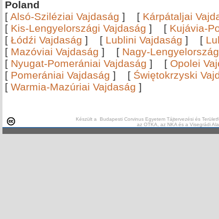
Poland
[
Alsó-Sziléziai Vajdaság
]
[
Kárpátaljai Vaj
[
Kis-Lengyelországi Vajdaság
]
[
Kujávia-P
[
Łódźi Vajdaság
]
[
Lublini Vajdaság
]
[
Lu
[
Mazóviai Vajdaság
]
[
Nagy-Lengyelország
[
Nyugat-Pomerániai Vajdaság
]
[
Opolei Va
[
Pomerániai Vajdaság
]
[
Świętokrzyski Vaj
[
Warmia-Mazúriai Vajdaság
]
Készült a Budapesti Corvinus Egyetem Tájtervezési és Területf
az OTKA, az NKA és a Visegrádi Al