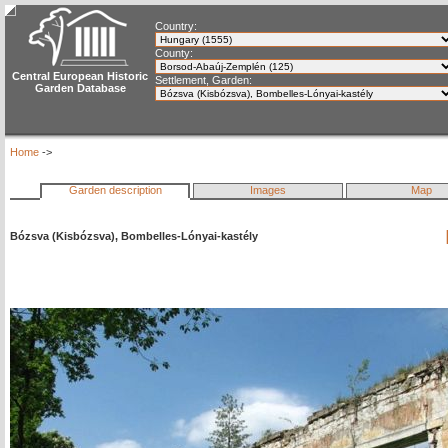
Country:
County:
Central European Historic
Settlement, Garden:
Garden Database
Home
->
Garden description
Images
Map
Bózsva (Kisbózsva), Bombelles-Lónyai-kastély