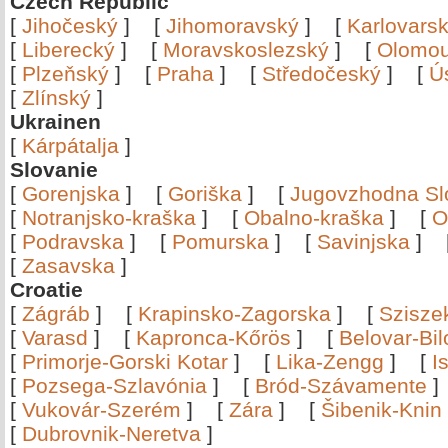
Czech Republic
[
Jihočeský
]
[
Jihomoravský
]
[
Karlovars
[
Liberecký
]
[
Moravskoslezský
]
[
Olomo
[
Plzeňský
]
[
Praha
]
[
Středočeský
]
[
Ú
[
Zlínský
]
Ukrainen
[
Kárpátalja
]
Slovanie
[
Gorenjska
]
[
Goriška
]
[
Jugovzhodna Sl
[
Notranjsko-kraška
]
[
Obalno-kraška
]
[
O
[
Podravska
]
[
Pomurska
]
[
Savinjska
]
[
Zasavska
]
Croatie
[
Zágráb
]
[
Krapinsko-Zagorska
]
[
Szisze
[
Varasd
]
[
Kapronca-Kőrös
]
[
Belovar-Bi
[
Primorje-Gorski Kotar
]
[
Lika-Zengg
]
[
I
[
Pozsega-Szlavónia
]
[
Bród-Szávamente
[
Vukovár-Szerém
]
[
Zára
]
[
Šibenik-Knin
[
Dubrovnik-Neretva
]