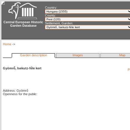
Country:
County:
Central European Historic
Settlement, Garden:
Garden Database
Home
->
Garden description
Images
Map
Gyömrő, Isekutz-féle kert
P
Address: Gyömrő
Openness for the public: