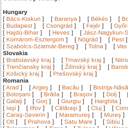
Hungary
[
Bács-Kiskun
]
[
Baranya
]
[
Békés
]
[
B
[
Budapest
]
[
Csongrád
]
[
Fejér
]
[
Győr
[
Hajdú-Bihar
]
[
Heves
]
[
Jász-Nagykun-S
[
Komárom-Esztergom
]
[
Nógrád
]
[
Pest
[
Szabolcs-Szatmár-Bereg
]
[
Tolna
]
[
Vas
Slovakia
[
Bratislavský kraj
]
[
Trnavský kraj
]
[
Nitr
[
Trenčiansky kraj
]
[
Žilinský kraj
]
[
Bansk
[
Košický kraj
]
[
Prešovský kraj
]
Romania
[
Arad
]
[
Argeş
]
[
Bacău
]
[
Bistriţa-Nă
[
Botoşani
]
[
Brăila
]
[
Braşov
]
[
Dolj
]
[
Galaţi
]
[
Gorj
]
[
Giurgiu
]
[
Harghita
]
[
Iaşi
]
[
Ilfov
]
[
Călăraşi
]
[
Cluj
]
[
Con
[
Caraş-Severin
]
[
Maramureş
]
[
Mureş
[
Olt
]
[
Prahova
]
[
Satu Mare
]
[
Sibiu