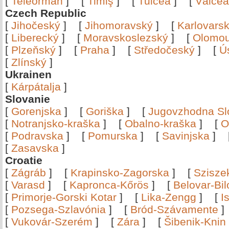
[
Teleorman
]
[
Timiş
]
[
Tulcea
]
[
Vâlce
Czech Republic
[
Jihočeský
]
[
Jihomoravský
]
[
Karlovars
[
Liberecký
]
[
Moravskoslezský
]
[
Olomo
[
Plzeňský
]
[
Praha
]
[
Středočeský
]
[
Ú
[
Zlínský
]
Ukrainen
[
Kárpátalja
]
Slovanie
[
Gorenjska
]
[
Goriška
]
[
Jugovzhodna Sl
[
Notranjsko-kraška
]
[
Obalno-kraška
]
[
O
[
Podravska
]
[
Pomurska
]
[
Savinjska
]
[
Zasavska
]
Croatie
[
Zágráb
]
[
Krapinsko-Zagorska
]
[
Szisze
[
Varasd
]
[
Kapronca-Kőrös
]
[
Belovar-Bi
[
Primorje-Gorski Kotar
]
[
Lika-Zengg
]
[
I
[
Pozsega-Szlavónia
]
[
Bród-Szávamente
[
Vukovár-Szerém
]
[
Zára
]
[
Šibenik-Knin