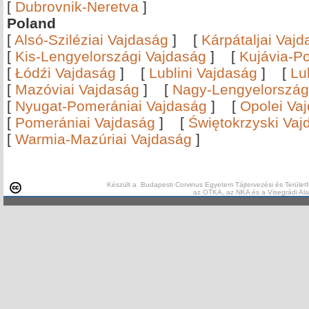
[
Dubrovnik-Neretva
]
Poland
[
Alsó-Sziléziai Vajdaság
]
[
Kárpátaljai Vaj
[
Kis-Lengyelországi Vajdaság
]
[
Kujávia-P
[
Łódźi Vajdaság
]
[
Lublini Vajdaság
]
[
Lu
[
Mazóviai Vajdaság
]
[
Nagy-Lengyelország
[
Nyugat-Pomerániai Vajdaság
]
[
Opolei Va
[
Pomerániai Vajdaság
]
[
Świętokrzyski Vaj
[
Warmia-Mazúriai Vajdaság
]
Készült a Budapesti Corvinus Egyetem Tájtervezési és Területf
az OTKA, az NKA és a Visegrádi Al