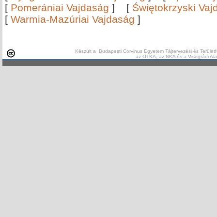
[
Pomerániai Vajdaság
]
[
Świętokrzyski Vaj
[
Warmia-Mazúriai Vajdaság
]
Készült a Budapesti Corvinus Egyetem Tájtervezési és Területf
az OTKA, az NKA és a Visegrádi Al