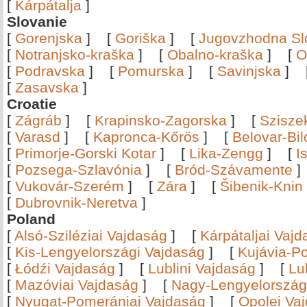
[
Kárpátalja
]
Slovanie
[
Gorenjska
]
[
Goriška
]
[
Jugovzhodna Sl
[
Notranjsko-kraška
]
[
Obalno-kraška
]
[
O
[
Podravska
]
[
Pomurska
]
[
Savinjska
]
[
Zasavska
]
Croatie
[
Zágráb
]
[
Krapinsko-Zagorska
]
[
Szisze
[
Varasd
]
[
Kapronca-Kőrös
]
[
Belovar-Bi
[
Primorje-Gorski Kotar
]
[
Lika-Zengg
]
[
I
[
Pozsega-Szlavónia
]
[
Bród-Szávamente
[
Vukovár-Szerém
]
[
Zára
]
[
Šibenik-Knin
[
Dubrovnik-Neretva
]
Poland
[
Alsó-Sziléziai Vajdaság
]
[
Kárpátaljai Vaj
[
Kis-Lengyelországi Vajdaság
]
[
Kujávia-P
[
Łódźi Vajdaság
]
[
Lublini Vajdaság
]
[
Lu
[
Mazóviai Vajdaság
]
[
Nagy-Lengyelország
[
Nyugat-Pomerániai Vajdaság
]
[
Opolei Va