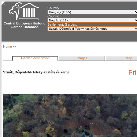
Country:
County:
Central European Historic
Settlement, Garden:
Garden Database
Home
->
Garden description
Images
Map
Pr
Szirák, Dégenfeld-Teleky-kastély és kertje