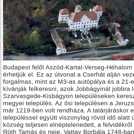
Budapest felől Aszód-Kartal-Verseg-Héhalom
érhetjük el. Ez az útvonal a Cserhát alján vez
forgalmas, mint az M3-as autópálya és a 21-es
kívánják felkeresni, azok Jobbágyinál jobbra
Szarvasgede-Kisbágyon településeken keresztü
megyei település. Az ősi településen a Jeru
már 1219-ben volt rendháza. A tatárjáráskor e
településseI együtt viszonylag rövid idő alatt 
község teljesen elnéptelenedett, a felvidékről t
Róth Tamás és neje, Vattay Borbála 1748-ban é