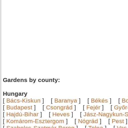
Gardens by county:
Hungary
[
Bács-Kiskun
]
[
Baranya
]
[
Békés
]
[
B
[
Budapest
]
[
Csongrád
]
[
Fejér
]
[
Győr
[
Hajdú-Bihar
]
[
Heves
]
[
Jász-Nagykun-S
[
Komárom-Esztergom
]
[
Nógrád
]
[
Pest
[
Szabolcs-Szatmár-Bereg
]
[
Tolna
]
[
Vas