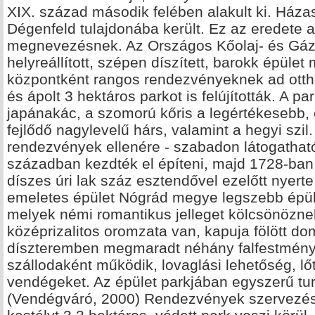
XIX. század második felében alakult ki. Háza
Dégenfeld tulajdonába került. Ez az eredete a
megnevezésnek. Az Országos Kőolaj- és Gázi
helyreállított, szépen díszített, barokk épül
központként rangos rendezvényeknek ad ottho
és ápolt 3 hektáros parkot is felújították. A 
japánakác, a szomorú kőris a legértékesebb,
fejlődő nagylevelű hárs, valamint a hegyi szil.
rendezvények ellenére - szabadon látogatható.
században kezdték el építeni, majd 1728-ban 
díszes úri lak száz esztendővel ezelőtt nyerte
emeletes épület Nógrád megye legszebb épület
melyek némi romantikus jelleget kölcsönözne
középrizalitos oromzata van, kapuja fölött do
díszteremben megmaradt néhány falfestmény.
szállodaként működik, lovaglási lehetőség, lőt
vendégeket. Az épület parkjában egyszerű turi
(Vendégváró, 2000) Rendezvények szervezésé