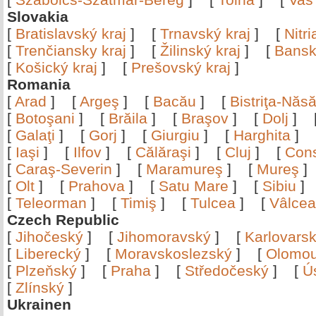
Slovakia
[
Bratislavský kraj
]
[
Trnavský kraj
]
[
Nitr
[
Trenčiansky kraj
]
[
Žilinský kraj
]
[
Bansk
[
Košický kraj
]
[
Prešovský kraj
]
Romania
[
Arad
]
[
Argeş
]
[
Bacău
]
[
Bistriţa-Nă
[
Botoşani
]
[
Brăila
]
[
Braşov
]
[
Dolj
]
[
Galaţi
]
[
Gorj
]
[
Giurgiu
]
[
Harghita
]
[
Iaşi
]
[
Ilfov
]
[
Călăraşi
]
[
Cluj
]
[
Con
[
Caraş-Severin
]
[
Maramureş
]
[
Mureş
[
Olt
]
[
Prahova
]
[
Satu Mare
]
[
Sibiu
[
Teleorman
]
[
Timiş
]
[
Tulcea
]
[
Vâlce
Czech Republic
[
Jihočeský
]
[
Jihomoravský
]
[
Karlovars
[
Liberecký
]
[
Moravskoslezský
]
[
Olomo
[
Plzeňský
]
[
Praha
]
[
Středočeský
]
[
Ú
[
Zlínský
]
Ukrainen