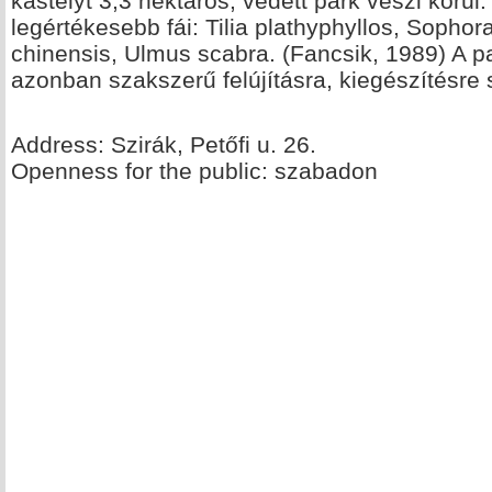
kastélyt 3,3 hektáros, védett park veszi körül
legértékesebb fái: Tilia plathyphyllos, Sopho
chinensis, Ulmus scabra. (Fancsik, 1989) A p
azonban szakszerű felújításra, kiegészítésre 
Address: Szirák, Petőfi u. 26.
Openness for the public: szabadon