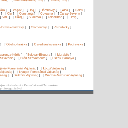
ăila
]
[
Braşov
]
[
Dolj
]
[
Dâmboviţa
]
[
Alba
]
[
Galaţi
]
i
]
[
Cluj
]
[
Constanţa
]
[
Covasna
]
[
Caraş-Severin
]
[
Sibiu
]
[
Sălaj
]
[
Suceava
]
[
Teleorman
]
[
Timiş
]
Moravskoslezský
]
[
Olomoucký
]
[
Pardubický
]
]
[
Obalno-kraška
]
[
Osrednjeslovenska
]
[
Podravska
]
apronca-Kőrös
]
[
Belovar-Bilogora
]
[
Muraköz
]
Szlavónia
]
[
Bród-Szávamente
]
[
Eszék-Baranya
]
]
jávia-Pomerániai Vajdaság
]
[
Łódźi Vajdaság
]
Vajdaság
]
[
Nyugat-Pomerániai Vajdaság
]
daság
]
[
Sziléziai Vajdaság
]
[
Warmia-Mazúriai Vajdaság
]
ejlesztési valamint Kertművészeti Tanszékén
ap támogatásával