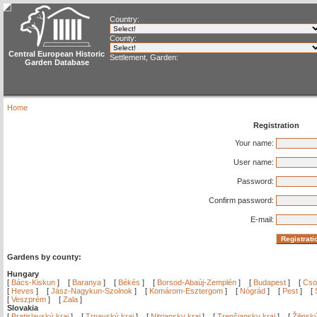
Country:
County:
Central European Historic
Settlement, Garden:
Garden Database
Home
Registration
Your name:
User name:
Password:
Confirm password:
E-mail:
Gardens by county:
Hungary
[
Bács-Kiskun
]
[
Baranya
]
[
Békés
]
[
Borsod-Abaúj-Zemplén
]
[
Budapest
]
[
Cso
[
Heves
]
[
Jász-Nagykun-Szolnok
]
[
Komárom-Esztergom
]
[
Nógrád
]
[
Pest
]
[
[
Veszprém
]
[
Zala
]
Slovakia
[
Bratislavský kraj
]
[
Trnavský kraj
]
[
Nitriansky kraj
]
[
Trenčiansky kraj
]
[
Žilinsk