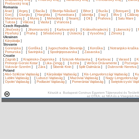
[
Prešovský kraj
]
Romania
[
Arad
]
[
Argeş
]
[
Bacău
]
[
Bistriţa-Năsăud
]
[
Bihor
]
[
Buzău
]
[
Botoşani
]
[
Br
[
Gorj
]
[
Giurgiu
]
[
Harghita
]
[
Hunedoara
]
[
Ialomiţa
]
[
Iaşi
]
[
Ilfov
]
[
Călăraş
[
Maramureş
]
[
Mureş
]
[
Mehedinţi
]
[
Neamţ
]
[
Olt
]
[
Prahova
]
[
Satu Mare
]
[
Tulcea
]
[
Vâlcea
]
[
Vaslui
]
[
Vrancea
]
Czech Republic
[
Jihočeský
]
[
Jihomoravský
]
[
Karlovarský
]
[
Královéhradecký
]
[
Liberecký
]
[
[
Plzeňský
]
[
Praha
]
[
Středočeský
]
[
Ústecký
]
[
Vysočina
]
[
Zlínský
]
Ukrainen
[
Kárpátalja
]
Slovanie
[
Gorenjska
]
[
Goriška
]
[
Jugovzhodna Slovenija
]
[
Koroška
]
[
Notranjsko-kraška
[
Pomurska
]
[
Savinjska
]
[
Spodnjeposavska
]
[
Zasavska
]
Croatie
[
Zágráb
]
[
Krapinsko-Zagorska
]
[
Sziszek-Moslavina
]
[
Karlovac
]
[
Varasd
]
[
K
[
Primorje-Gorski Kotar
]
[
Lika-Zengg
]
[
Isztria
]
[
Verőce-Drávamente
]
[
Pozsega-
[
Vukovár-Szerém
]
[
Zára
]
[
Šibenik-Knin
]
[
Split-Dalmácia
]
[
Dubrovnik-Neretva
Poland
[
Alsó-Sziléziai Vajdaság
]
[
Kárpátaljai Vajdaság
]
[
Kis-Lengyelországi Vajdaság
]
[
Ku
[
Lublini Vajdaság
]
[
Lubuszi Vajdaság
]
[
Mazóviai Vajdaság
]
[
Nagy-Lengyelországi 
[
Opolei Vajdaság
]
[
Podlasiei Vajdaság
]
[
Pomerániai Vajdaság
]
[
Świętokrzyski Vaj
Készült a Budapesti Corvinus Egyetem Tájtervezési és Területf
az OTKA, az NKA és a Visegrádi Al