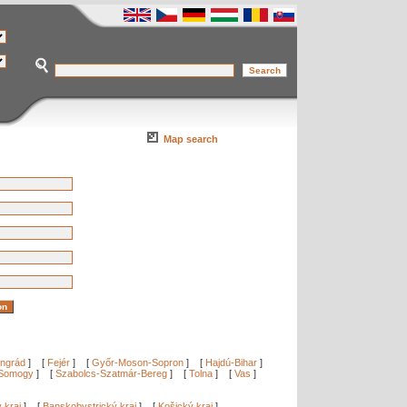
Map search
ngrád
]
[
Fejér
]
[
Győr-Moson-Sopron
]
[
Hajdú-Bihar
]
Somogy
]
[
Szabolcs-Szatmár-Bereg
]
[
Tolna
]
[
Vas
]
ý kraj
]
[
Banskobystrický kraj
]
[
Košický kraj
]