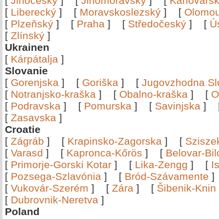
[
Jihočeský
]
[
Jihomoravský
]
[
Karlovars
[
Liberecký
]
[
Moravskoslezský
]
[
Olomo
[
Plzeňský
]
[
Praha
]
[
Středočeský
]
[
Ú
[
Zlínský
]
Ukrainen
[
Kárpátalja
]
Slovanie
[
Gorenjska
]
[
Goriška
]
[
Jugovzhodna Sl
[
Notranjsko-kraška
]
[
Obalno-kraška
]
[
O
[
Podravska
]
[
Pomurska
]
[
Savinjska
]
[
Zasavska
]
Croatie
[
Zágráb
]
[
Krapinsko-Zagorska
]
[
Szisze
[
Varasd
]
[
Kapronca-Kőrös
]
[
Belovar-Bi
[
Primorje-Gorski Kotar
]
[
Lika-Zengg
]
[
I
[
Pozsega-Szlavónia
]
[
Bród-Szávamente
[
Vukovár-Szerém
]
[
Zára
]
[
Šibenik-Knin
[
Dubrovnik-Neretva
]
Poland