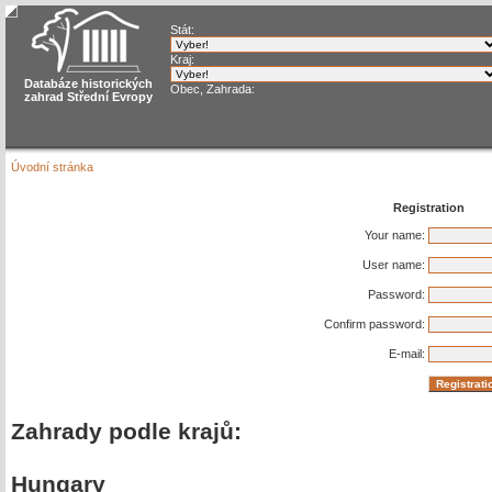
Stát:
Kraj:
Databáze historických
Obec, Zahrada:
zahrad Střední Evropy
Úvodní stránka
Registration
Your name:
User name:
Password:
Confirm password:
E-mail:
Zahrady podle krajů:
Hungary