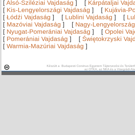
[
Alsó-Sziléziai Vajdaság
]
[
Kárpátaljai Vaj
[
Kis-Lengyelországi Vajdaság
]
[
Kujávia-P
[
Łódźi Vajdaság
]
[
Lublini Vajdaság
]
[
Lu
[
Mazóviai Vajdaság
]
[
Nagy-Lengyelország
[
Nyugat-Pomerániai Vajdaság
]
[
Opolei Va
[
Pomerániai Vajdaság
]
[
Świętokrzyski Vaj
[
Warmia-Mazúriai Vajdaság
]
Készült a Budapesti Corvinus Egyetem Tájtervezési és Területf
az OTKA, az NKA és a Visegrádi Al