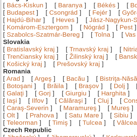
[
Bács-Kiskun
]
[
Baranya
]
[
Békés
]
[
B
[
Budapest
]
[
Csongrád
]
[
Fejér
]
[
Győr
[
Hajdú-Bihar
]
[
Heves
]
[
Jász-Nagykun-S
[
Komárom-Esztergom
]
[
Nógrád
]
[
Pest
[
Szabolcs-Szatmár-Bereg
]
[
Tolna
]
[
Vas
Slovakia
[
Bratislavský kraj
]
[
Trnavský kraj
]
[
Nitr
[
Trenčiansky kraj
]
[
Žilinský kraj
]
[
Bansk
[
Košický kraj
]
[
Prešovský kraj
]
Romania
[
Arad
]
[
Argeş
]
[
Bacău
]
[
Bistriţa-Nă
[
Botoşani
]
[
Brăila
]
[
Braşov
]
[
Dolj
]
[
Galaţi
]
[
Gorj
]
[
Giurgiu
]
[
Harghita
]
[
Iaşi
]
[
Ilfov
]
[
Călăraşi
]
[
Cluj
]
[
Con
[
Caraş-Severin
]
[
Maramureş
]
[
Mureş
[
Olt
]
[
Prahova
]
[
Satu Mare
]
[
Sibiu
[
Teleorman
]
[
Timiş
]
[
Tulcea
]
[
Vâlce
Czech Republic