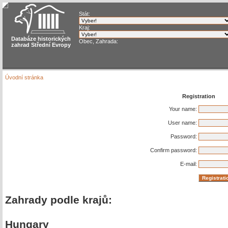
Stát:
Kraj:
Databáze historických
Obec, Zahrada:
zahrad Střední Evropy
Úvodní stránka
Registration
Your name:
User name:
Password:
Confirm password:
E-mail:
Zahrady podle krajů:
Hungary