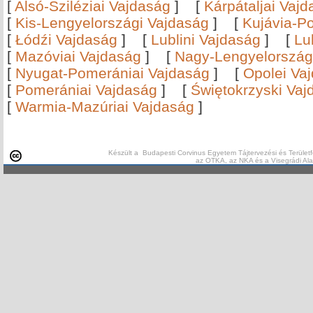
[
Alsó-Sziléziai Vajdaság
]
[
Kárpátaljai Vaj
[
Kis-Lengyelországi Vajdaság
]
[
Kujávia-P
[
Łódźi Vajdaság
]
[
Lublini Vajdaság
]
[
Lu
[
Mazóviai Vajdaság
]
[
Nagy-Lengyelország
[
Nyugat-Pomerániai Vajdaság
]
[
Opolei Va
[
Pomerániai Vajdaság
]
[
Świętokrzyski Vaj
[
Warmia-Mazúriai Vajdaság
]
Készült a Budapesti Corvinus Egyetem Tájtervezési és Területf
az OTKA, az NKA és a Visegrádi Al