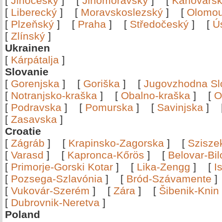
[
Jihočeský
]
[
Jihomoravský
]
[
Karlovars
[
Liberecký
]
[
Moravskoslezský
]
[
Olomo
[
Plzeňský
]
[
Praha
]
[
Středočeský
]
[
Ú
[
Zlínský
]
Ukrainen
[
Kárpátalja
]
Slovanie
[
Gorenjska
]
[
Goriška
]
[
Jugovzhodna Sl
[
Notranjsko-kraška
]
[
Obalno-kraška
]
[
O
[
Podravska
]
[
Pomurska
]
[
Savinjska
]
[
Zasavska
]
Croatie
[
Zágráb
]
[
Krapinsko-Zagorska
]
[
Szisze
[
Varasd
]
[
Kapronca-Kőrös
]
[
Belovar-Bi
[
Primorje-Gorski Kotar
]
[
Lika-Zengg
]
[
I
[
Pozsega-Szlavónia
]
[
Bród-Szávamente
[
Vukovár-Szerém
]
[
Zára
]
[
Šibenik-Knin
[
Dubrovnik-Neretva
]
Poland