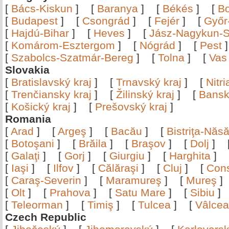
[
Bács-Kiskun
]
[
Baranya
]
[
Békés
]
[
B
[
Budapest
]
[
Csongrád
]
[
Fejér
]
[
Győr
[
Hajdú-Bihar
]
[
Heves
]
[
Jász-Nagykun-S
[
Komárom-Esztergom
]
[
Nógrád
]
[
Pest
[
Szabolcs-Szatmár-Bereg
]
[
Tolna
]
[
Vas
Slovakia
[
Bratislavský kraj
]
[
Trnavský kraj
]
[
Nitr
[
Trenčiansky kraj
]
[
Žilinský kraj
]
[
Bansk
[
Košický kraj
]
[
Prešovský kraj
]
Romania
[
Arad
]
[
Argeş
]
[
Bacău
]
[
Bistriţa-Nă
[
Botoşani
]
[
Brăila
]
[
Braşov
]
[
Dolj
]
[
Galaţi
]
[
Gorj
]
[
Giurgiu
]
[
Harghita
]
[
Iaşi
]
[
Ilfov
]
[
Călăraşi
]
[
Cluj
]
[
Con
[
Caraş-Severin
]
[
Maramureş
]
[
Mureş
[
Olt
]
[
Prahova
]
[
Satu Mare
]
[
Sibiu
[
Teleorman
]
[
Timiş
]
[
Tulcea
]
[
Vâlce
Czech Republic