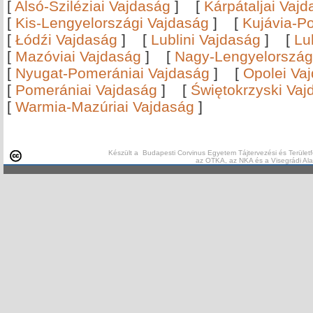
[
Alsó-Sziléziai Vajdaság
]
[
Kárpátaljai Vaj
[
Kis-Lengyelországi Vajdaság
]
[
Kujávia-P
[
Łódźi Vajdaság
]
[
Lublini Vajdaság
]
[
Lu
[
Mazóviai Vajdaság
]
[
Nagy-Lengyelország
[
Nyugat-Pomerániai Vajdaság
]
[
Opolei Va
[
Pomerániai Vajdaság
]
[
Świętokrzyski Vaj
[
Warmia-Mazúriai Vajdaság
]
Készült a Budapesti Corvinus Egyetem Tájtervezési és Területf
az OTKA, az NKA és a Visegrádi Al