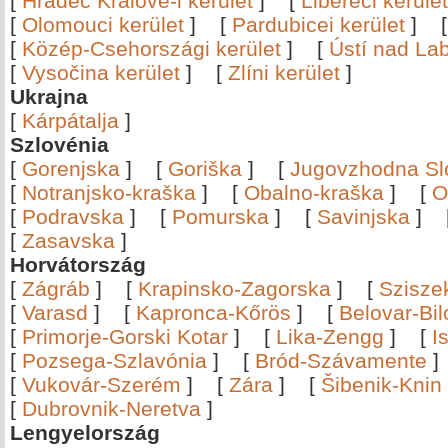
[
Hradec Králové-i kerület
]
[
Libereci kerület
[
Olomouci kerület
]
[
Pardubicei kerület
]
[
Közép-Csehországi kerület
]
[
Ústí nad Lab
[
Vysočina kerület
]
[
Zlíni kerület
]
Ukrajna
[
Kárpátalja
]
Szlovénia
[
Gorenjska
]
[
Goriška
]
[
Jugovzhodna Sl
[
Notranjsko-kraška
]
[
Obalno-kraška
]
[
O
[
Podravska
]
[
Pomurska
]
[
Savinjska
]
[
Zasavska
]
Horvátország
[
Zágráb
]
[
Krapinsko-Zagorska
]
[
Szisze
[
Varasd
]
[
Kapronca-Kőrös
]
[
Belovar-Bi
[
Primorje-Gorski Kotar
]
[
Lika-Zengg
]
[
I
[
Pozsega-Szlavónia
]
[
Bród-Szávamente
[
Vukovár-Szerém
]
[
Zára
]
[
Šibenik-Knin
[
Dubrovnik-Neretva
]
Lengyelország