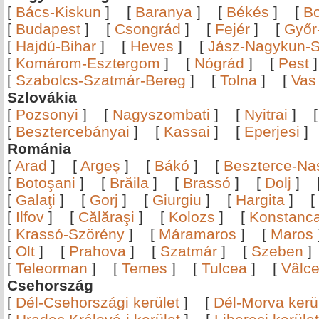
[
Bács-Kiskun
]
[
Baranya
]
[
Békés
]
[
B
[
Budapest
]
[
Csongrád
]
[
Fejér
]
[
Győr
[
Hajdú-Bihar
]
[
Heves
]
[
Jász-Nagykun-S
[
Komárom-Esztergom
]
[
Nógrád
]
[
Pest
[
Szabolcs-Szatmár-Bereg
]
[
Tolna
]
[
Vas
Szlovákia
[
Pozsonyi
]
[
Nagyszombati
]
[
Nyitrai
]
[
Besztercebányai
]
[
Kassai
]
[
Eperjesi
Románia
[
Arad
]
[
Argeş
]
[
Bákó
]
[
Beszterce-N
[
Botoşani
]
[
Brăila
]
[
Brassó
]
[
Dolj
]
[
Galaţi
]
[
Gorj
]
[
Giurgiu
]
[
Hargita
]
[
[
Ilfov
]
[
Călăraşi
]
[
Kolozs
]
[
Konstanc
[
Krassó-Szörény
]
[
Máramaros
]
[
Maros
[
Olt
]
[
Prahova
]
[
Szatmár
]
[
Szeben
[
Teleorman
]
[
Temes
]
[
Tulcea
]
[
Vâlc
Csehország
[
Dél-Csehországi kerület
]
[
Dél-Morva kerü