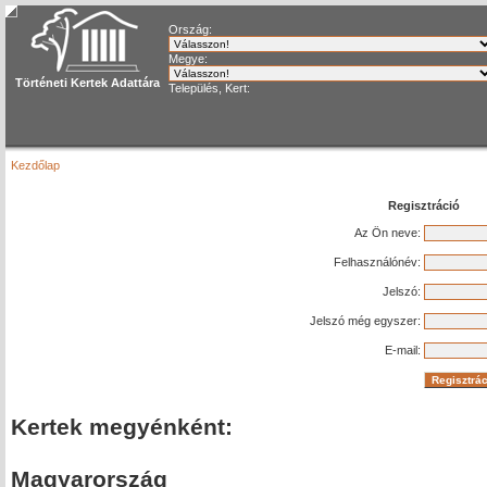
Ország:
Megye:
Történeti Kertek Adattára
Település, Kert:
Kezdőlap
Regisztráció
Az Ön neve:
Felhasználónév:
Jelszó:
Jelszó még egyszer:
E-mail:
Kertek megyénként:
Magyarország