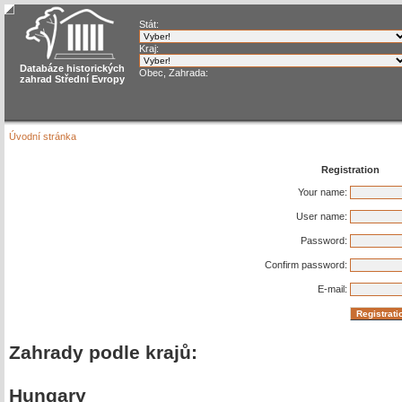
Stát:
Kraj:
Databáze historických
Obec, Zahrada:
zahrad Střední Evropy
Úvodní stránka
Registration
Your name:
User name:
Password:
Confirm password:
E-mail:
Zahrady podle krajů:
Hungary