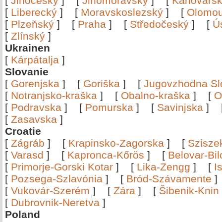
[
Jihočeský
]
[
Jihomoravský
]
[
Karlovars
[
Liberecký
]
[
Moravskoslezský
]
[
Olomo
[
Plzeňský
]
[
Praha
]
[
Středočeský
]
[
Ú
[
Zlínský
]
Ukrainen
[
Kárpátalja
]
Slovanie
[
Gorenjska
]
[
Goriška
]
[
Jugovzhodna Sl
[
Notranjsko-kraška
]
[
Obalno-kraška
]
[
O
[
Podravska
]
[
Pomurska
]
[
Savinjska
]
[
Zasavska
]
Croatie
[
Zágráb
]
[
Krapinsko-Zagorska
]
[
Szisze
[
Varasd
]
[
Kapronca-Kőrös
]
[
Belovar-Bi
[
Primorje-Gorski Kotar
]
[
Lika-Zengg
]
[
I
[
Pozsega-Szlavónia
]
[
Bród-Szávamente
[
Vukovár-Szerém
]
[
Zára
]
[
Šibenik-Knin
[
Dubrovnik-Neretva
]
Poland