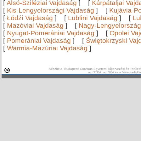
[
Alsó-Sziléziai Vajdaság
]
[
Kárpátaljai Vaj
[
Kis-Lengyelországi Vajdaság
]
[
Kujávia-P
[
Łódźi Vajdaság
]
[
Lublini Vajdaság
]
[
Lu
[
Mazóviai Vajdaság
]
[
Nagy-Lengyelország
[
Nyugat-Pomerániai Vajdaság
]
[
Opolei Va
[
Pomerániai Vajdaság
]
[
Świętokrzyski Vaj
[
Warmia-Mazúriai Vajdaság
]
Készült a Budapesti Corvinus Egyetem Tájtervezési és Területf
az OTKA, az NKA és a Visegrádi Al