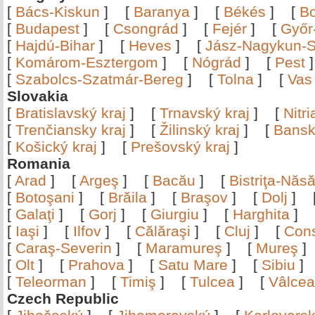
[
Bács-Kiskun
]
[
Baranya
]
[
Békés
]
[
B
[
Budapest
]
[
Csongrád
]
[
Fejér
]
[
Győr
[
Hajdú-Bihar
]
[
Heves
]
[
Jász-Nagykun-S
[
Komárom-Esztergom
]
[
Nógrád
]
[
Pest
[
Szabolcs-Szatmár-Bereg
]
[
Tolna
]
[
Vas
Slovakia
[
Bratislavský kraj
]
[
Trnavský kraj
]
[
Nitr
[
Trenčiansky kraj
]
[
Žilinský kraj
]
[
Bansk
[
Košický kraj
]
[
Prešovský kraj
]
Romania
[
Arad
]
[
Argeş
]
[
Bacău
]
[
Bistriţa-Nă
[
Botoşani
]
[
Brăila
]
[
Braşov
]
[
Dolj
]
[
Galaţi
]
[
Gorj
]
[
Giurgiu
]
[
Harghita
]
[
Iaşi
]
[
Ilfov
]
[
Călăraşi
]
[
Cluj
]
[
Con
[
Caraş-Severin
]
[
Maramureş
]
[
Mureş
[
Olt
]
[
Prahova
]
[
Satu Mare
]
[
Sibiu
[
Teleorman
]
[
Timiş
]
[
Tulcea
]
[
Vâlce
Czech Republic