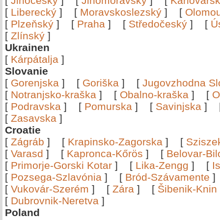
[
Jihočeský
]
[
Jihomoravský
]
[
Karlovars
[
Liberecký
]
[
Moravskoslezský
]
[
Olomo
[
Plzeňský
]
[
Praha
]
[
Středočeský
]
[
Ú
[
Zlínský
]
Ukrainen
[
Kárpátalja
]
Slovanie
[
Gorenjska
]
[
Goriška
]
[
Jugovzhodna Sl
[
Notranjsko-kraška
]
[
Obalno-kraška
]
[
O
[
Podravska
]
[
Pomurska
]
[
Savinjska
]
[
Zasavska
]
Croatie
[
Zágráb
]
[
Krapinsko-Zagorska
]
[
Szisze
[
Varasd
]
[
Kapronca-Kőrös
]
[
Belovar-Bi
[
Primorje-Gorski Kotar
]
[
Lika-Zengg
]
[
I
[
Pozsega-Szlavónia
]
[
Bród-Szávamente
[
Vukovár-Szerém
]
[
Zára
]
[
Šibenik-Knin
[
Dubrovnik-Neretva
]
Poland