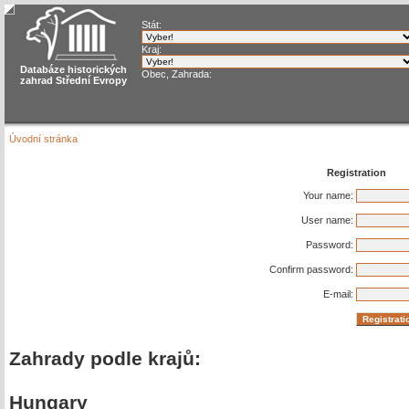
Stát:
Kraj:
Databáze historických
Obec, Zahrada:
zahrad Střední Evropy
Úvodní stránka
Registration
Your name:
User name:
Password:
Confirm password:
E-mail:
Zahrady podle krajů:
Hungary