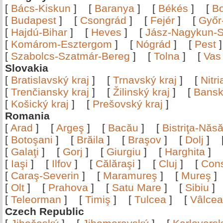
[
Bács-Kiskun
]
[
Baranya
]
[
Békés
]
[
B
[
Budapest
]
[
Csongrád
]
[
Fejér
]
[
Győr
[
Hajdú-Bihar
]
[
Heves
]
[
Jász-Nagykun-S
[
Komárom-Esztergom
]
[
Nógrád
]
[
Pest
[
Szabolcs-Szatmár-Bereg
]
[
Tolna
]
[
Vas
Slovakia
[
Bratislavský kraj
]
[
Trnavský kraj
]
[
Nitr
[
Trenčiansky kraj
]
[
Žilinský kraj
]
[
Bansk
[
Košický kraj
]
[
Prešovský kraj
]
Romania
[
Arad
]
[
Argeş
]
[
Bacău
]
[
Bistriţa-Nă
[
Botoşani
]
[
Brăila
]
[
Braşov
]
[
Dolj
]
[
Galaţi
]
[
Gorj
]
[
Giurgiu
]
[
Harghita
]
[
Iaşi
]
[
Ilfov
]
[
Călăraşi
]
[
Cluj
]
[
Con
[
Caraş-Severin
]
[
Maramureş
]
[
Mureş
[
Olt
]
[
Prahova
]
[
Satu Mare
]
[
Sibiu
[
Teleorman
]
[
Timiş
]
[
Tulcea
]
[
Vâlce
Czech Republic