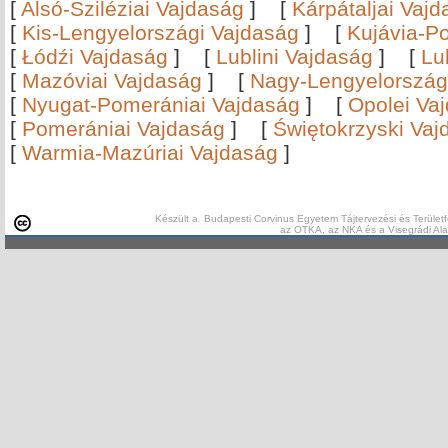
[
Alsó-Sziléziai Vajdaság
]
[
Kárpátaljai Vaj
[
Kis-Lengyelországi Vajdaság
]
[
Kujávia-P
[
Łódźi Vajdaság
]
[
Lublini Vajdaság
]
[
Lu
[
Mazóviai Vajdaság
]
[
Nagy-Lengyelország
[
Nyugat-Pomerániai Vajdaság
]
[
Opolei Va
[
Pomerániai Vajdaság
]
[
Świętokrzyski Vaj
[
Warmia-Mazúriai Vajdaság
]
Készült a Budapesti Corvinus Egyetem Tájtervezési és Területf
az OTKA, az NKA és a Visegrádi Al