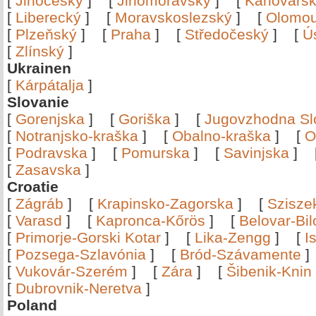
[
Jihočeský
]
[
Jihomoravský
]
[
Karlovars
[
Liberecký
]
[
Moravskoslezský
]
[
Olomo
[
Plzeňský
]
[
Praha
]
[
Středočeský
]
[
Ú
[
Zlínský
]
Ukrainen
[
Kárpátalja
]
Slovanie
[
Gorenjska
]
[
Goriška
]
[
Jugovzhodna Sl
[
Notranjsko-kraška
]
[
Obalno-kraška
]
[
O
[
Podravska
]
[
Pomurska
]
[
Savinjska
]
[
Zasavska
]
Croatie
[
Zágráb
]
[
Krapinsko-Zagorska
]
[
Szisze
[
Varasd
]
[
Kapronca-Kőrös
]
[
Belovar-Bi
[
Primorje-Gorski Kotar
]
[
Lika-Zengg
]
[
I
[
Pozsega-Szlavónia
]
[
Bród-Szávamente
[
Vukovár-Szerém
]
[
Zára
]
[
Šibenik-Knin
[
Dubrovnik-Neretva
]
Poland