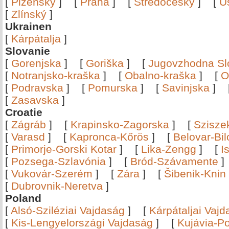
[
Plzeňský
]
[
Praha
]
[
Středočeský
]
[
Ú
[
Zlínský
]
Ukrainen
[
Kárpátalja
]
Slovanie
[
Gorenjska
]
[
Goriška
]
[
Jugovzhodna Sl
[
Notranjsko-kraška
]
[
Obalno-kraška
]
[
O
[
Podravska
]
[
Pomurska
]
[
Savinjska
]
[
Zasavska
]
Croatie
[
Zágráb
]
[
Krapinsko-Zagorska
]
[
Szisze
[
Varasd
]
[
Kapronca-Kőrös
]
[
Belovar-Bi
[
Primorje-Gorski Kotar
]
[
Lika-Zengg
]
[
I
[
Pozsega-Szlavónia
]
[
Bród-Szávamente
[
Vukovár-Szerém
]
[
Zára
]
[
Šibenik-Knin
[
Dubrovnik-Neretva
]
Poland
[
Alsó-Sziléziai Vajdaság
]
[
Kárpátaljai Vaj
[
Kis-Lengyelországi Vajdaság
]
[
Kujávia-P