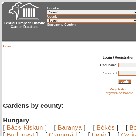
Country:
County:
Central European Historic
Settlement, Garden:
Garden Database
Home
Login / Registration
User name:
Password:
Registration
Forgotten password
Gardens by county:
Hungary
[
Bács-Kiskun
]
[
Baranya
]
[
Békés
]
[
B
[
Budapest
]
[
Csongrád
]
[
Fejér
]
[
Győr