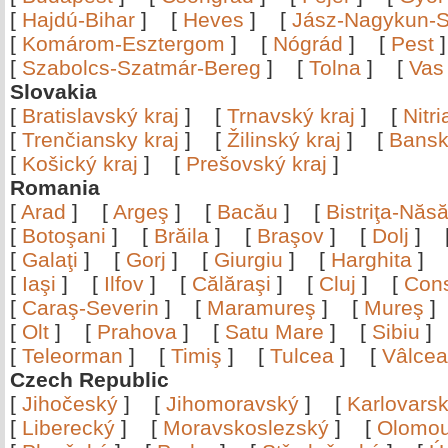
[
Hajdú-Bihar
]
[
Heves
]
[
Jász-Nagykun-S
[
Komárom-Esztergom
]
[
Nógrád
]
[
Pest
[
Szabolcs-Szatmár-Bereg
]
[
Tolna
]
[
Vas
Slovakia
[
Bratislavský kraj
]
[
Trnavský kraj
]
[
Nitr
[
Trenčiansky kraj
]
[
Žilinský kraj
]
[
Bansk
[
Košický kraj
]
[
Prešovský kraj
]
Romania
[
Arad
]
[
Argeş
]
[
Bacău
]
[
Bistriţa-Nă
[
Botoşani
]
[
Brăila
]
[
Braşov
]
[
Dolj
]
[
Galaţi
]
[
Gorj
]
[
Giurgiu
]
[
Harghita
]
[
Iaşi
]
[
Ilfov
]
[
Călăraşi
]
[
Cluj
]
[
Con
[
Caraş-Severin
]
[
Maramureş
]
[
Mureş
[
Olt
]
[
Prahova
]
[
Satu Mare
]
[
Sibiu
[
Teleorman
]
[
Timiş
]
[
Tulcea
]
[
Vâlce
Czech Republic
[
Jihočeský
]
[
Jihomoravský
]
[
Karlovars
[
Liberecký
]
[
Moravskoslezský
]
[
Olomo