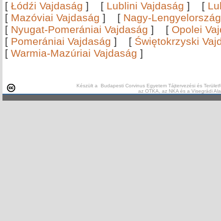
[
Łódźi Vajdaság
]
[
Lublini Vajdaság
]
[
Lu
[
Mazóviai Vajdaság
]
[
Nagy-Lengyelország
[
Nyugat-Pomerániai Vajdaság
]
[
Opolei Va
[
Pomerániai Vajdaság
]
[
Świętokrzyski Vaj
[
Warmia-Mazúriai Vajdaság
]
Készült a Budapesti Corvinus Egyetem Tájtervezési és Területf
az OTKA, az NKA és a Visegrádi Al